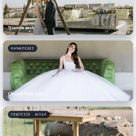
Triancle arch
ΚΑΝΑΠΕΔΕΣ
Chesterfield sofa
ΤΡΑΠΕΖΙΑ - ΜΠΑΡ