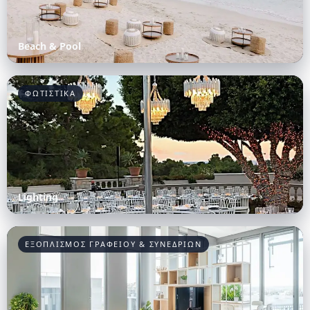
Beach & Pool
ΦΩΤΙΣΤΙΚΑ
Lighting
ΕΞΟΠΛΙΣΜΟΣ ΓΡΑΦΕΙΟΥ & ΣΥΝΕΔΡΙΩΝ