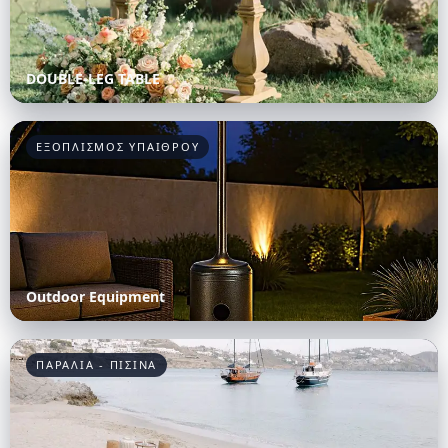
DOUBLE-LEG TABLE
ΕΞΟΠΛΙΣΜΟΣ ΥΠΑΙΘΡΟΥ
Outdoor Equipment
ΠΑΡΑΛΙΑ - ΠΙΣΙΝΑ