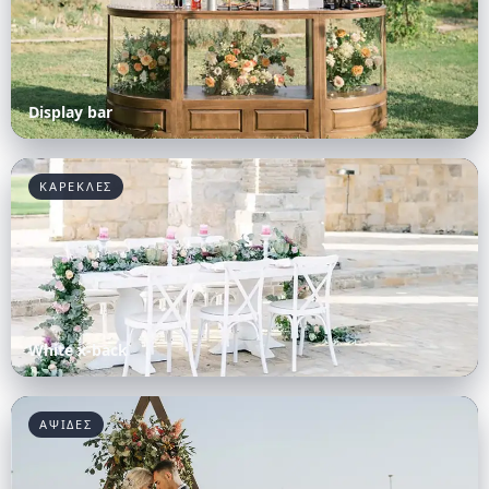
Display bar
ΚΑΡΕΚΛΕΣ
White x-back
ΑΨΙΔΕΣ