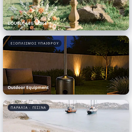
DOUBLE-LEG TABLE
ΕΞΟΠΛΙΣΜΟΣ ΥΠΑΙΘΡΟΥ
Outdoor Equipment
ΠΑΡΑΛΙΑ - ΠΙΣΙΝΑ