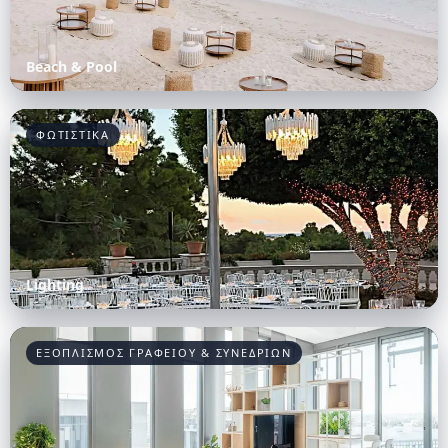
Beach & Pool
ΦΩΤΙΣΤΙΚΑ
Lighting
ΕΞΟΠΛΙΣΜΟΣ ΓΡΑΦΕΙΟΥ & ΣΥΝΕΔΡΙΩΝ