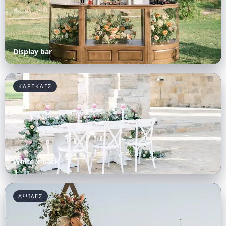
Display bar
ΚΑΡΕΚΛΕΣ
White x-back
ΑΨΙΔΕΣ