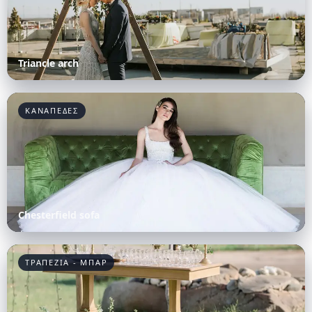
Triancle arch
ΚΑΝΑΠΕΔΕΣ
Chesterfield sofa
ΤΡΑΠΕΖΙΑ - ΜΠΑΡ